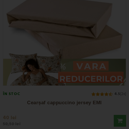
ÎN STOC
4.5
(2x)
Cearșaf cappuccino jersey EMI
40 lei
50,50 lei