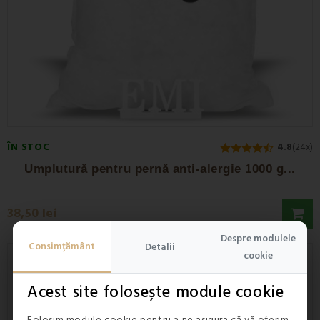
ÎN STOC
4.8
(24x)
Umplutură pentru pernă anti-alergie 1000 g...
38,50 lei
Despre modulele
Consimțământ
Detalii
cookie
Reducere -20%
Acest site folosește module cookie