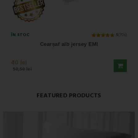
ÎN STOC
ÎN S
5
(70x)
Cearșaf alb jersey EMI
40 lei
38,5
50,50 lei
FEATURED PRODUCTS