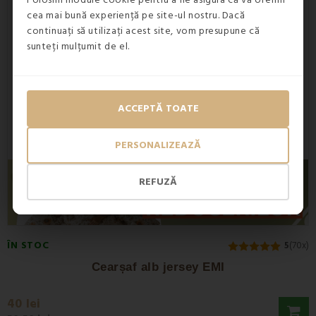
Folosim module cookie pentru a ne asigura că vă oferim
cea mai bună experiență pe site-ul nostru. Dacă
continuați să utilizați acest site, vom presupune că
sunteți mulțumit de el.
ACCEPTĂ TOATE
PERSONALIZEAZĂ
REFUZĂ
ÎN STOC
5
(70x)
Cearșaf alb jersey EMI
40 lei