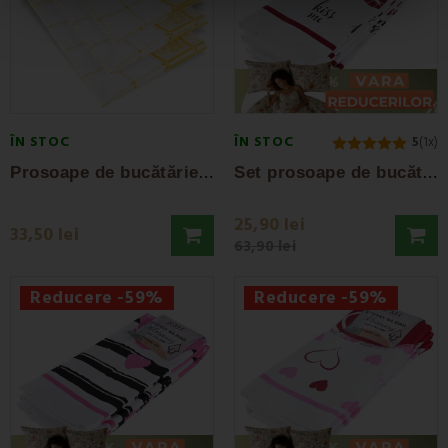
ÎN STOC
ÎN STOC
5
(1x)
P
rosoape de bucătărie Set 3 buc. galben EMI
S
et prosoape de bucătărie Galate 3 buc EMI
25,90 lei
33,50 lei
63,90 lei
Reducere -59%
Reducere -59%