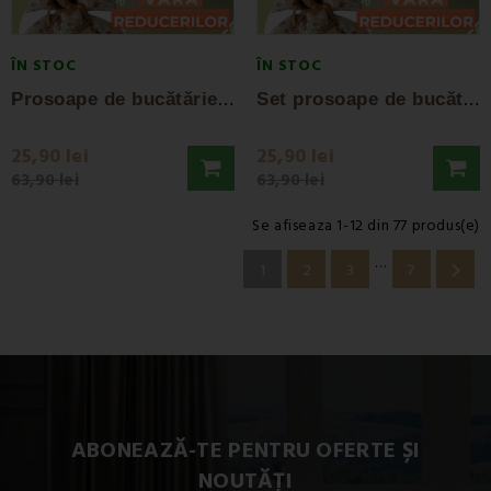
ÎN STOC
ÎN STOC
P
rosoape de bucătărie Diona set 3 buc EMI
S
et prosoape de bucătărie Cathe 3 buc EMI
25,90 lei
25,90 lei
63,90 lei
63,90 lei
Se afiseaza 1-12 din 77 produs(e)
…

1
2
3
7
ABONEAZĂ-TE PENTRU OFERTE ȘI
NOUTĂȚI