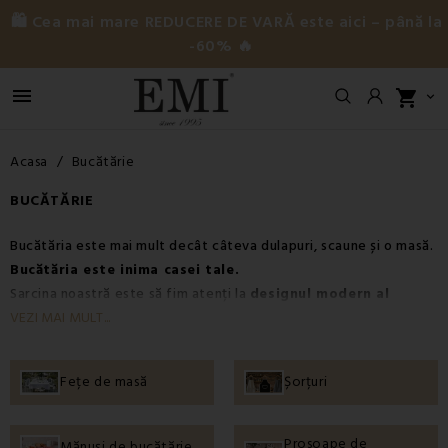
🛍️ Cea mai mare REDUCERE DE VARĂ este aici – până la
-60% 🔥

shopping_cart

Acasa
Bucătărie
BUCĂTĂRIE
Bucătăria este mai mult decât câteva dulapuri, scaune și o masă.
Bucătăria este inima casei tale.
Sarcina noastră este să fim atenți la
designul modern al
bucătăriilor
și să adaptăm produsele din această categorie
VEZI MAI MULT...
pentru a crea expresia unei bucătării atemporale și
contemporane în spiritul tendințelor moderne și actuale. Fiecare
Fețe de masă
Șorțuri
va găsi ceea ce îl caracterizează în această categorie.
Prosoape de
Mănuși de bucătărie