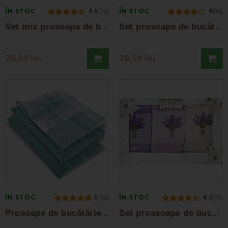
ÎN STOC
ÎN STOC
4.5
(2x)
4
(3x)
S
et mix prosoape de bucătărie albastru și...
S
et prosoape de bucătărie negre 3 buc EMI
28,50 lei
28,50 lei
ÎN STOC
ÎN STOC
5
(2x)
4.3
(8x)
P
rosoape de bucătărie verde închis set 3...
S
et proasoape de bucătărie model Waffle...