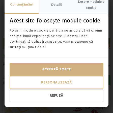
Despre modulele
Reducere -59%
Reducere -59%
Consimțământ
Detalii
cookie
Acest site folosește module cookie
Folosim module cookie pentru a ne asigura că vă oferim
cea mai bună experiență pe site-ul nostru. Dacă
continuați să utilizați acest site, vom presupune că
sunteți mulțumit de el.
ÎN STOC
ÎN STOC
5
(1x)
P
rosoape de bucătărie Neftis set 3 buc EMI
P
rosoape de bucătărie Cali set 3 buc EMI
ACCEPTĂ TOATE
25,90 lei
25,90 lei
PERSONALIZEAZĂ
63,90 lei
63,90 lei
Reducere -59%
REFUZĂ