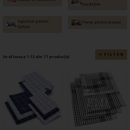
bucătărie
Suporturi pentru
Perne pentru scaune
farfurii
FILTER
filter_list
Se afiseaza 1-12 din 77 produs(e)