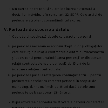
Din partea operatorului nu are loc luarea automată a
deciziilor individuale în sensul art. 22 GDPR. Cu o astfel de
prelucrare ați oferit consimțământul expres.
IV. Perioada de stocare a datelor
Operatorul stochează datele cu caracter personal
pe perioada necesară exercitării drepturilor și obligațiilor
care decurg din relația contractuală dintre dumneavoastră
și operator și pentru valorificarea pretențiilor din aceste
relații contractuale (pe o perioadă de 15 ani de la
încetarea relației contractuale).
pe perioada până la retragerea consimțământului pentru
prelucrarea datelor cu caracter personal în scopuri de
marketing, dar nu mai mult de 15 ani dacă datele sunt
prelucrate pe baza consimțământului.
După expirarea perioadei de stocare a datelor cu caracter
personal, operatorul va șterge aceste date.