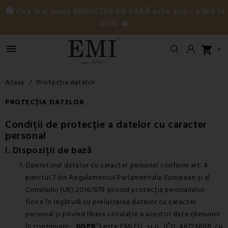
🛍️ Cea mai mare REDUCERE DE VARĂ este aici – până la
-60% 🔥

shopping_cart

Acasa
Protecția datelor
PROTECȚIA DATELOR
Condiții de protecție a datelor cu caracter
personal
I. Dispoziții de bază
Operatorul datelor cu caracter personal conform art. 4
punctul 7 din Regulamentul Parlamentului European și al
Consiliului (UE) 2016/679 privind protecția persoanelor
fizice în legătură cu prelucrarea datelor cu caracter
personal și privind libera circulație a acestor date (denumit
în continuare: „
GDPR
”) este EMI EU, s.r.o., IČO: 46726608, cu