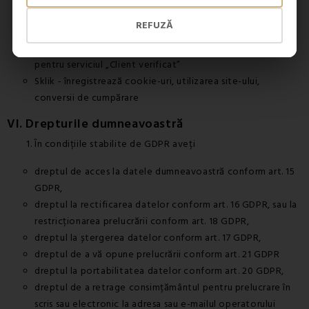
Google Shopping - solicitare de recenzie, înregistrează e-
REFUZĂ
mailul dacă este acceptat în procesul de comandă
Heureka - înregistrează conversii de cumpărare și e-mail
pentru serviciul „Client verificat”
Sklik - înregistrează cookie-uri, utilizarea site-ului,
conversii de cumpărare
VI. Drepturile dumneavoastră
În condițiile stabilite de GDPR aveți
dreptul de acces la datele dumneavoastră conform art. 15
GDPR,
dreptul la rectificarea datelor conform art. 16 GDPR, sau la
restricționarea prelucrării conform art. 18 GDPR,
dreptul la ștergerea datelor conform art. 17 GDPR,
dreptul de a vă opune prelucrării conform art. 21 GDPR
dreptul la portabilitatea datelor conform art. 20 GDPR,
dreptul de a retrage consimțământul pentru prelucrare în
scris sau electronic la adresa sau e-mailul operatorului