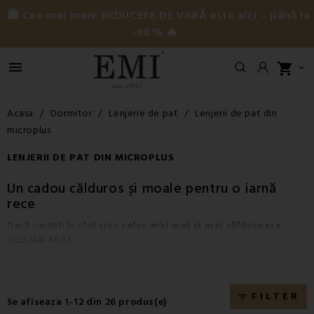
🛍️ Cea mai mare REDUCERE DE VARĂ este aici – până la
-60% 🔥

shopping_cart

Acasa
Dormitor
Lenjerie de pat
Lenjerii de pat din
microplus
LENJERII DE PAT DIN MICROPLUS
Un cadou călduros și moale pentru o iarnă
rece
Dacă sunteți în căutarea
celor mai moi și mai călduroase
VEZI MAI MULT...
lenjerii de pat
pentru lunile reci,
lenjeriile din microplus
sunt
cea mai bună alegere. Acest material modern este extrem de
moale, călduros și plăcut la atingere
, oferind o senzație de
confort absolut încă de la prima utilizare.
Microplusul
este o
FILTER
filter_list
Se afiseaza 1-12 din 26 produs(e)
țesătură fină și densă din microfibre, care se remarcă prin