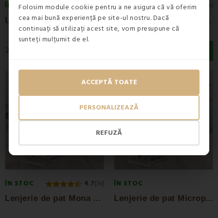
ÎN STOC
ÎN STOC
5
(1x)
Folosim module cookie pentru a ne asigura că vă oferim
cea mai bună experiență pe site-ul nostru. Dacă
L
enjerie de pat din micro pluș Rustica EMI
L
enjerie de pat Palmira EMI microplush
continuați să utilizați acest site, vom presupune că
sunteți mulțumit de el.
203,50 lei
203,50 lei
Reducere -30%
Reducere -30%
ACCEPTĂ TOATE
PERSONALIZEAZĂ
REFUZĂ
ÎN STOC
ÎN STOC
4.7
(3x)
L
enjerie de pat Mona microfleece
L
enjerie de pat Microplush Inez EMI –...