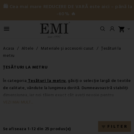
🛍️ Cea mai mare REDUCERE DE VARĂ este aici – până la
-60% 🔥

shopping_cart

Acasa
Altele
Materiale și accesorii cusut
Țesături la
metru
ȚESĂTURI LA METRU
În categoria
Țesături la metru
, găsiți o selecție largă de textile
de calitate, vândute la lungimea dorită. Dumneavoastră stabiliți
dimensiunea, iar noi tăiem exact cât aveți nevoie pentru
proiectul dumneavoastră.
VEZI MAI MULT...
Oferim
materiale premium
, verificate în timp de mii de clienți
mulțumiți. Fie că plănuiți să coaseți
lenjerii de pat
, să renovați
un fotoliu vechi sau să creați
accesorii stilate
, la noi veți găsi
FILTER
filter_list
Se afiseaza 1-12 din 25 produs(e)
baza potrivită.