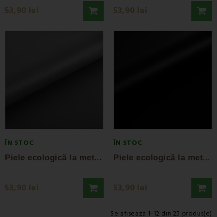
53,90 lei
53,90 lei
ÎN STOC
ÎN STOC
P
iele ecologică la metru gri EMI
P
iele ecologică la metru neagră EMI
53,90 lei
53,90 lei
Se afiseaza 1-12 din 25 produs(e)