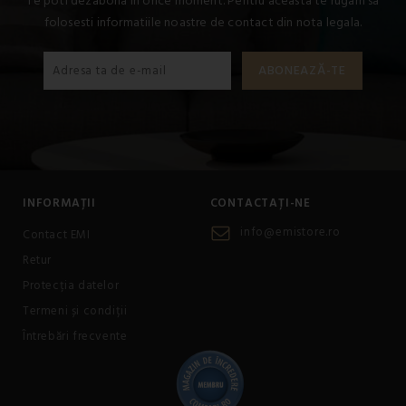
Te poti dezabona in orice moment. Pentru aceasta te rugam sa
folosesti informatiile noastre de contact din nota legala.
INFORMAȚII
CONTACTAȚI-NE
info@emistore.ro
Contact EMI
Retur
Protecția datelor
Termeni și condiții
Întrebări frecvente