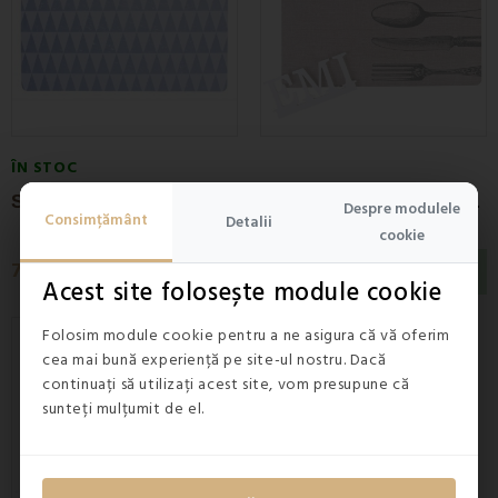
ÎN STOC
S
uportul pentru farfurii model Piramide
S
uport farfurii model tacâmuri
Despre modulele
Consimțământ
Detalii
cookie
7,90 lei
7,90 lei
STOC EPUIZAT
Acest site folosește module cookie
Folosim module cookie pentru a ne asigura că vă oferim
cea mai bună experiență pe site-ul nostru. Dacă
continuați să utilizați acest site, vom presupune că
sunteți mulțumit de el.