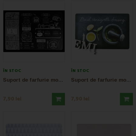
ÎN STOC
ÎN STOC
S
uport de farfurie model Meniu
S
uport de farfurie model Busuioc
7,90 lei
7,90 lei