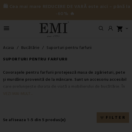
🛍️ Cea mai mare REDUCERE DE VARĂ este aici – până la
-60% 🔥

shopping_cart

Acasa
Bucătărie
Suporturi pentru farfurii
SUPORTURI PENTRU FARFURII
Covorașele pentru farfurii protejează masa de zgârieturi, pete
și murdărie provenită de la mâncare. Sunt un accesoriu accesibil
care prelungește durata de viață a mobilierului de bucătărie. În
oferta noastră veți găsi covorașe pentru farfurii din plastic, dar
VEZI MAI MULT...
și modele realizate din materiale naturale, potrivite pentru orice
stil de amenajare.
FILTER
filter_list
Se afiseaza 1-5 din 5 produs(e)