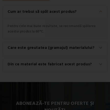
keyboard_arrow_down
Cum ar trebui să spăl acest produs?
Pentru cele mai bune rezultate, se recomandă spălarea
acestui produs la 60°C.
Care este greutatea (gramajul) materialului?
keyboard_arrow_down
Greutatea materialului utilizat pentru acest produs este
Din ce material este fabricat acest produs?
keyboard_arrow_down
de 145 g/m2.
Acest produs este fabricat dintr-un material de înaltă
calitate: 100% bumbac.
ABONEAZĂ-TE PENTRU OFERTE ȘI