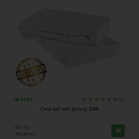
›
ÎN STOC
ÎN ST
5
(70x)
Cearșaf alb jersey EMI
Pil
40 lei
177,9
50,50 lei