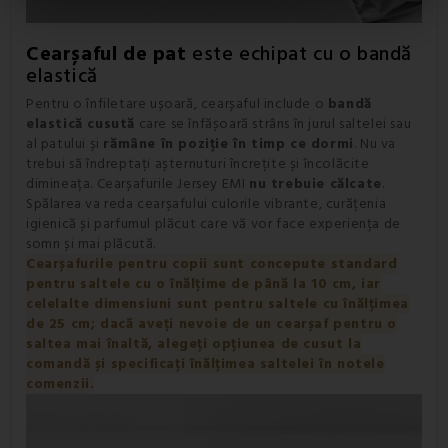
Cearșaful de pat
este echipat cu o bandă
elastică
Pentru o înfiletare ușoară, cearșaful include o
bandă
elastică cusută
care se înfășoară strâns în jurul saltelei sau
al patului și
rămâne în poziție în timp ce dormi
. Nu va
trebui să îndreptați așternuturi încrețite și încolăcite
dimineața. Cearșafurile Jersey EMI
nu trebuie călcate
.
Spălarea va reda cearșafului culorile vibrante, curățenia
igienică și parfumul plăcut care vă vor face experiența de
somn și mai plăcută.
Cearșafurile pentru copii sunt concepute standard
pentru saltele cu o înălțime de până la 10 cm, iar
celelalte dimensiuni sunt pentru saltele cu înălțimea
de 25 cm; dacă aveți nevoie de un cearșaf pentru o
saltea mai înaltă, alegeți opțiunea de cusut la
comandă și specificați înălțimea saltelei în notele
comenzii.