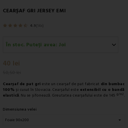
CEARȘAF GRI JERSEY EMI
4.9
(14x)
În stoc. Puteți avea:
Joi
Joi 13.08
-
Livrare prin curier - Fan Courier
40 lei
Joi 13.08
-
Livrare prin curier - Cargus
50,50 lei
Cearșaf de pat gri
este un cearșaf de pat fabricat
din bumbac
100%
și cusut în Slovacia. Cearșaful este
extensibil cu o bandă
g/m2
elastică
. Nu se șifonează. Greutatea cearșafului este de 145
.
Dimensiunea velei