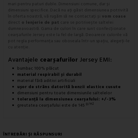
mari pentru paturi duble. Dimensiuni comune, dar și
dimensiuni specifice. Dacă nu ați găsit dimensiunea potrivită
în oferta noastră, vă rugăm să ne contactați și
vom coase
direct
o lenjerie de pat
care se potrivește saltelei
dumneavoastră. Gama de culori în care sunt confecționate
cearșafurile Jersey este la fel de largă. Deoarece culorile vă
pot regla performanța sau oboseala într-un spațiu, alegeți-le
cu atenție.
Avantajele
cearșafurilor
Jersey EMI:
bumbac 100% plăcut
material respirabil și durabil
material fără aditivi artificiali
ușor de strâns datorită benzii elastice cusute
dimensiuni pentru toate dimensiunile saltelelor
toleranță la dimensiunea cearșafului: +/-3%
g/m2
greutatea cearșafului este de 145
ÎNTREBĂRI ȘI RĂSPUNSURI