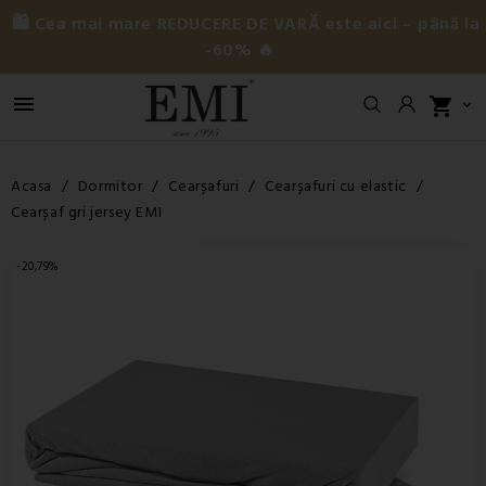
🛍️ Cea mai mare REDUCERE DE VARĂ este aici – până la
-60% 🔥

shopping_cart

Acasa
Dormitor
Cearșafuri
Cearșafuri cu elastic
Cearșaf gri jersey EMI
-20,79%