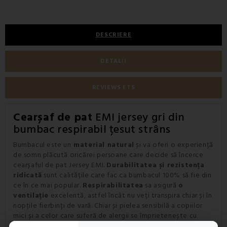
DESCRIERE
DETALII
REVIEWS ETS
Cearșaf de pat
EMI jersey gri din
bumbac respirabil țesut strâns
Bumbacul este un
material natural
și va oferi o experiență
de somn plăcută oricărei persoane care decide să încerce
cearșaful de pat Jersey EMI.
Durabilitatea și rezistența
ridicată
sunt calitățile care fac ca bumbacul 100% să fie din
ce în ce mai popular.
Respirabilitatea
sa asigură
o
ventilație
excelentă, astfel încât nu veți transpira chiar și în
nopțile fierbinți de vară. Chiar și pielea sensibilă a copiilor
mici și a celor care suferă de alergii se împrietenește cu
bumbacul strâns țesut. Deoarece lenjeria de pat din bumbac