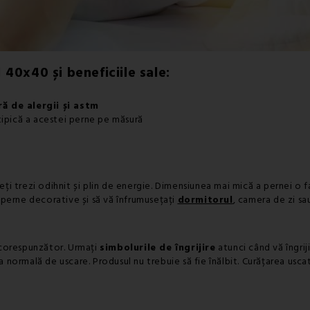
I
40x40
și beneficiile sale:
ă de alergii și astm
tipică a acestei perne pe măsură
veți trezi odihnit și plin de energie. Dimensiunea mai mică a pernei o
a perne decorative și să vă înfrumusețați
dormitorul
, camera de zi sa
ă corespunzător. Urmați
simbolurile de îngrijire
atunci când vă îngrij
rmală de uscare. Produsul nu trebuie să fie înălbit. Curățarea uscată