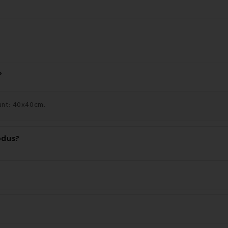
?
sunt: 40x40cm.
odus?
e înaltă calitate: 100% bumbac.
pălarea acestui produs la 30°C.