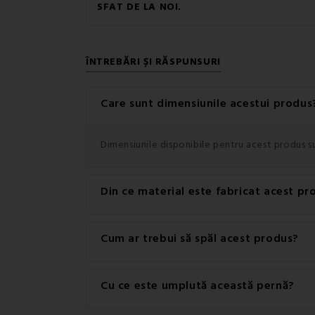
SFAT DE LA NOI.
ÎNTREBĂRI ȘI RĂSPUNSURI
Care sunt dimensiunile acestui produs
Dimensiunile disponibile pentru acest produs 
Din ce material este fabricat acest pr
Acest produs este fabricat dintr-un material d
Cum ar trebui să spăl acest produs?
Pentru cele mai bune rezultate, se recomandă s
Cu ce este umplută această pernă?