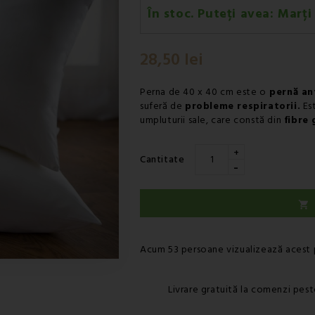
În stoc. Puteți avea:
Marți
Marți 11.08
-
Livrare prin curie
28,50 lei
Marți 11.08
-
Livrare prin curie
Perna de 40 x 40 cm este o
pernă ant
suferă de
probleme respiratorii.
Est
umpluturii sale, care constă din
fibre 
+
Cantitate
-

Acum 53 persoane vizualizează acest
Livrare gratuită la comenzi pest