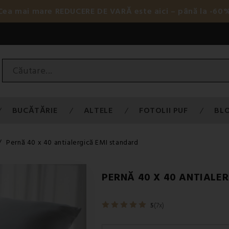
 Cea mai mare REDUCERE DE VARĂ este aici – până la -60
BUCĂTĂRIE
ALTELE
FOTOLII PUF
BL
Pernă 40 x 40 antialergică EMI standard
PERNĂ 40 X 40 ANTIALE
5
(7x)