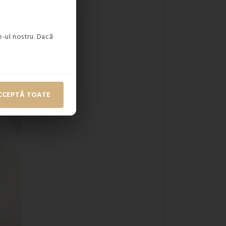
-ul nostru. Dacă
CCEPTĂ TOATE