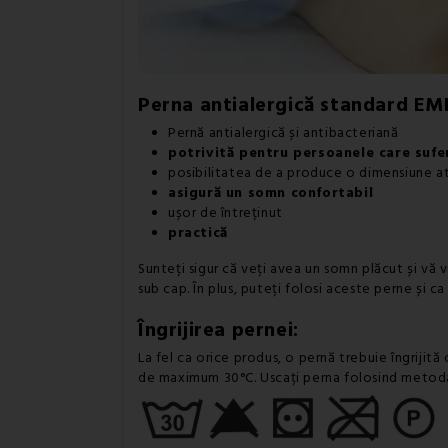
Perna antialergică standard EM
Pernă antialergică și antibacteriană
potrivită pentru persoanele care sufer
posibilitatea de a produce o dimensiune a
asigură un somn confortabil
ușor de întreținut
practică
Sunteți sigur că veți avea un somn plăcut și vă 
sub cap. În plus, puteți folosi aceste perne și c
Îngrijirea pernei:
La fel ca orice produs, o pernă trebuie îngrijit
de maximum 30°C. Uscați perna folosind metoda no