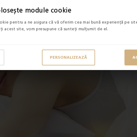
folosește module cookie
kie pentru a ne asigura că vă oferim cea mai bună experiență pe site
zați acest site, vom presupune că sunteți mulțumit de el.
PERSONALIZEAZĂ
A