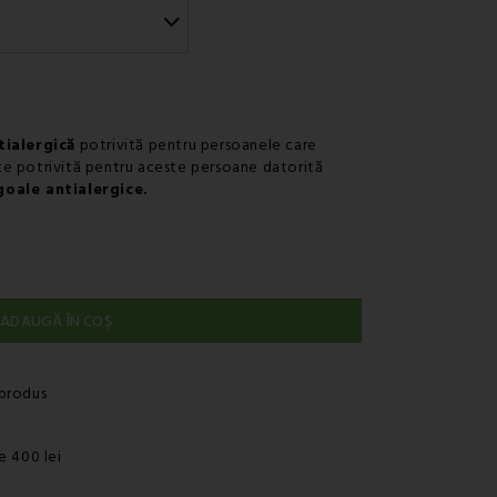
r - Fan Courier
r - Cargus
ialergică
potrivită pentru persoanele care
e potrivită pentru aceste persoane datorită
goale antialergice.
ADAUGĂ ÎN COȘ
 produs
e 400 lei