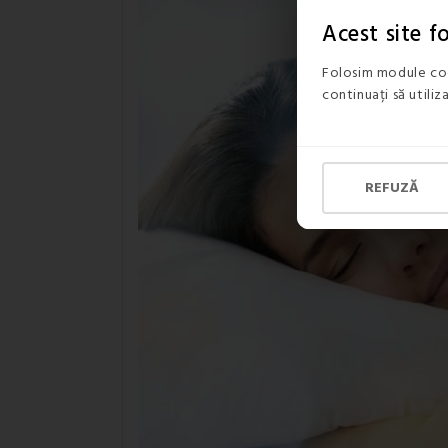
Acest site 
Folosim module coo
continuați să utili
REFUZĂ