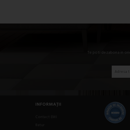
Perna este umplută cu: 100% fibră tubulară.
Te poti dezabona in ori
INFORMAȚII
Contact EMI
Retur