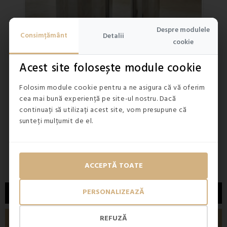
›
Despre modulele
Consimțământ
Detalii
cookie
Acest site folosește module cookie
Folosim module cookie pentru a ne asigura că vă oferim
ÎN STOC
ÎN ST
5
(2x)
cea mai bună experiență pe site-ul nostru. Dacă
Set de accesorii de toaletă pentru baie...
continuați să utilizați acest site, vom presupune că
sunteți mulțumit de el.
98,50 lei
89,50
234,90 lei
ACCEPTĂ TOATE
PERSONALIZEAZĂ
DESCRIERE
REFUZĂ
DETALII