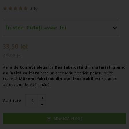
5
(1x)
În stoc. Puteți avea:
Joi
Joi 13.08
-
Livrare prin curier - Fan Courier
33,50 lei
Joi 13.08
-
Livrare prin curier - Cargus
49,90 lei
Peria
de toaletă
elegantă
Dea fabricată din material igienic
de înaltă calitate
este un accesoriu potrivit pentru orice
toaletă.
Mânerul fabricat din oțel inoxidabil
este practic
pentru prinderea în mână.
+
Cantitate
-
ADAUGĂ ÎN COȘ
