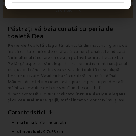
REVIEWS ETS
Păstrați-vă baia curată cu peria de
toaletă Dea
Perie de toaletă
elegantă fabricată din material igienic de
înaltă calitate, ușor de curățat și cu funcționalitate ridicată.
Nu în ultimul rând, are un design potrivit pentru fiecare baie.
Pe lângă aspectul său elegant, este un instrument funcțional
cu ajutorul căruia veți avea un vas de toaletă curat după
fiecare utilizare. Vasul cu bază circulară are un fund înalt.
Mânerul din oțel inoxidabil este practic pentru prinderea în
mâini.
Accesoriile de baie vor fi un decor al băii
dumneavoastră. Ele sunt realizate
într-un design elegant
și cu
cea mai mare grijă
, astfel încât vă vor servi mulți ani.
Caracteristici: 1:
material:
oțel inoxidabil
dimensiuni:
9,7x38 cm