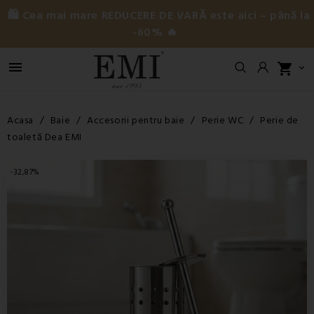
🛍️ Cea mai mare REDUCERE DE VARĂ este aici – până la
-60% 🔥

shopping_cart

Acasa
Baie
Accesorii pentru baie
Perie WC
Perie de
toaletă Dea EMI
-32,87%