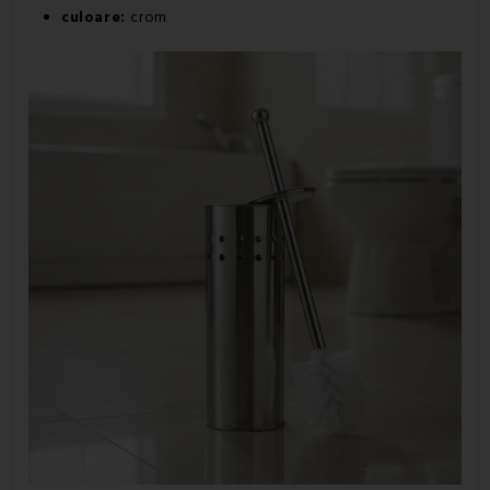
culoare:
crom