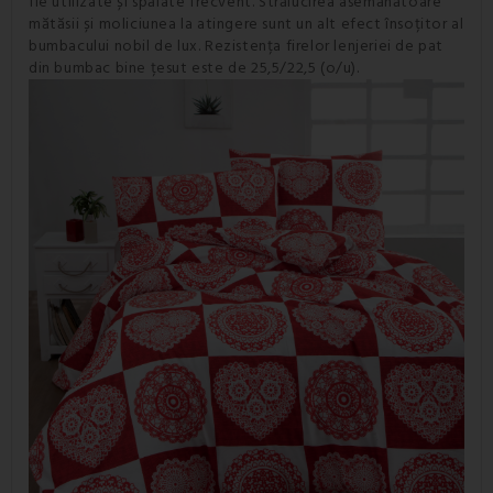
fie utilizate și spălate frecvent. Strălucirea asemănătoare
mătăsii și moliciunea la atingere sunt un alt efect însoțitor al
bumbacului nobil de lux. Rezistența firelor lenjeriei de pat
din bumbac bine țesut este de 25,5/22,5 (o/u).