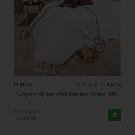
›
ÎN STOC
ÎN ST
4.8
(76x)
Lenjerie de pat albă bumbac deluxe EMI
101,90 lei
111,9
137,50 lei