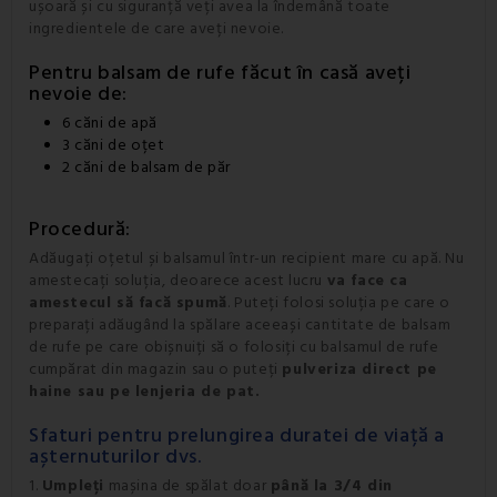
ușoară și cu siguranță veți avea la îndemână toate
ingredientele de care aveți nevoie.
Pentru balsam de rufe făcut în casă aveți
nevoie de:
6 căni de apă
3 căni de oțet
2 căni de balsam de păr
Procedură:
Adăugați oțetul și balsamul într-un recipient mare cu apă. Nu
amestecați soluția, deoarece acest lucru
va face ca
amestecul să facă spumă
. Puteți folosi soluția pe care o
preparați adăugând la spălare aceeași cantitate de balsam
de rufe pe care obișnuiți să o folosiți cu balsamul de rufe
cumpărat din magazin sau o puteți
pulveriza direct pe
haine sau pe lenjeria de pat.
Sfaturi pentru prelungirea duratei de viață a
așternuturilor dvs.
1.
Umpleți
mașina de spălat doar
până la 3/4 din