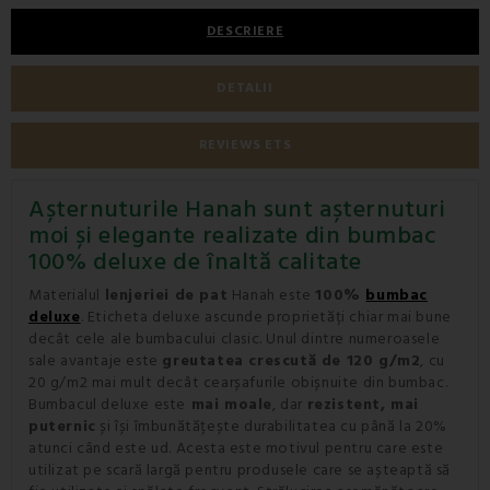
DESCRIERE
DETALII
REVIEWS ETS
Așternuturile Hanah sunt așternuturi
moi și elegante realizate din bumbac
100% deluxe de înaltă calitate
Materialul
lenjeriei de pat
Hanah este
100%
bumbac
deluxe
. Eticheta deluxe ascunde proprietăți chiar mai bune
decât cele ale bumbacului clasic. Unul dintre numeroasele
sale avantaje este
greutatea crescută de 120 g/m2
, cu
20 g/m2 mai mult decât cearșafurile obișnuite din bumbac.
Bumbacul deluxe este
mai moale
, dar
rezistent, mai
puternic
și își îmbunătățește durabilitatea cu până la 20%
atunci când este ud. Acesta este motivul pentru care este
utilizat pe scară largă pentru produsele care se așteaptă să