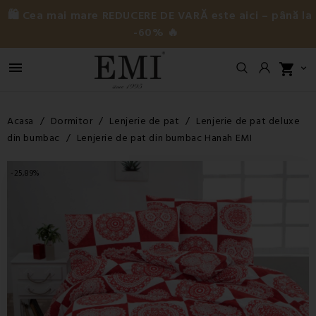
🛍️ Cea mai mare REDUCERE DE VARĂ este aici – până la
-60% 🔥

shopping_cart

Acasa
Dormitor
Lenjerie de pat
Lenjerie de pat deluxe
din bumbac
Lenjerie de pat din bumbac Hanah EMI
-25,89%