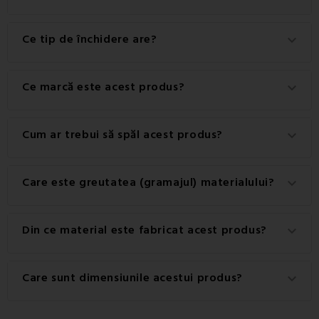
Ce tip de închidere are?
keyboard_arrow_down
Acest produs are o închidere practică cu Butoane.
Ce marcă este acest produs?
keyboard_arrow_down
Acesta este un produs autentic al mărcii EMI.
Cum ar trebui să spăl acest produs?
keyboard_arrow_down
Pentru cele mai bune rezultate, se recomandă spălarea
Care este greutatea (gramajul) materialului?
keyboard_arrow_down
acestui produs la 60°C.
Greutatea materialului utilizat pentru acest produs este
Din ce material este fabricat acest produs?
keyboard_arrow_down
de 120 g/m2.
Acest produs este fabricat dintr-un material de înaltă
Care sunt dimensiunile acestui produs?
keyboard_arrow_down
calitate: 100% bumbac.