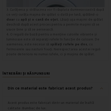
3. Curățenia și strălucirea vor fi răsplata dumneavoastră după
ce veți curăța mașina de spălat o dată pe lună, spălând-o
doar
cu
apă și o cană de oțet.
Lăsați ușa mașinii de spălat
deschisă după acest proces pentru a permite mașinii să se
usuce bine și să se aerisească.
4. O regulă de bază pentru a menține culorile vibrante și
luminoase este să separați rufele în funcție de culoare. De
asemenea, este necesar să
spălați rufele pe dos
, cu
fermoarele sau nasturii fixați. Nerespectarea acestei reguli
poate deteriora nu numai rufele, ci și mașina de spălat.
ÎNTREBĂRI ȘI RĂSPUNSURI
keyboard_arrow_down
Din ce material este fabricat acest produs?
Acest produs este fabricat dintr-un material de înaltă
calitate: Bumbac de lux.