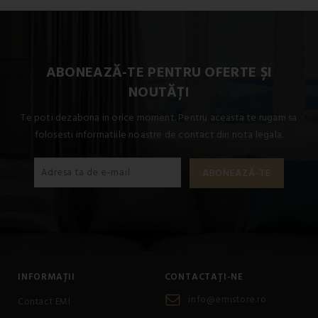
Dimensiunile disponibile pentru acest produs sunt: Setul
standard de pat single include 1x 140x200 + 1x 70x90.
ABONEAZĂ-TE PENTRU OFERTE ȘI
NOUTĂȚI
Te poti dezabona in orice moment. Pentru aceasta te rugam sa
folosesti informatiile noastre de contact din nota legala.
INFORMAȚII
CONTACTAȚI-NE
info@emistore.ro
Contact EMI