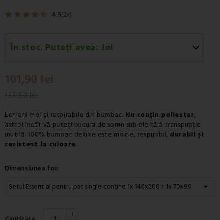
4.5
(2x)
În stoc. Puteți avea:
Joi
Joi 13.08
-
Livrare prin curier - Fan Courier
101,90 lei
Joi 13.08
-
Livrare prin curier - Cargus
137,50 lei
Lenjerii moi și respirabile din bumbac.
Nu conțin poliester
,
astfel încât vă puteți bucura de somn sub ele fără transpirație
inutilă. 100% bumbac deluxe este moale, respirabil,
durabil și
rezistent la culoare
.
Dimensiunea foii
+
Cantitate