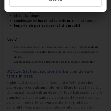
REFUZĂ
bumbac fin mercerizat
120 g/m2 greutate bumbac
mătăsos și strălucitor
plăcut la atingere
combinație de înaltă calitate de material și vopsea
lenjerie de pat rezistentă și durabilă
Notă
Reprezentarea culorii produsului poate varia ușor față de realitate.
Vă recomandăm să spălați lenjeria de pat pe dos, cu închizătoarea 
fixată.
Recomandăm uscarea cu tambur la cele mai scăzute temperaturi.
BONUS: Sfat secret pentru balsam de rufe
făcut în casă
În plus față de cearșafurile Hanah, vă oferim și un
sfat
secret pentru balsamul de rufe făcut în casă
. Încercați
să preparați acasă balsam de rufe în locul balsamului de rufe
cumpărat de la magazin, care conține aditivi puternici sau
parfumuri
nepotrivite pentru alergici și pielea
sensibilă
. Prepararea balsamului de rufe de casă este