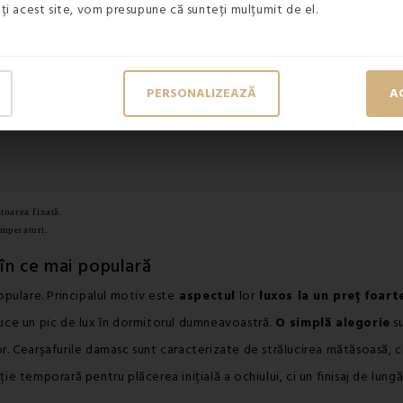
zați acest site, vom presupune că sunteți mulțumit de el.
PERSONALIZEAZĂ
A
toarea fixată.
mperaturi.
 în ce mai populară
pulare. Principalul motiv este
aspectul
lor
luxos la un preț foart
aduce un pic de lux în dormitorul dumneavoastră.
O simplă alegorie
su
or. Cearșafurile damasc sunt caracterizate de strălucirea mătăsoasă, 
ție temporară pentru plăcerea inițială a ochiului, ci un finisaj de lungă