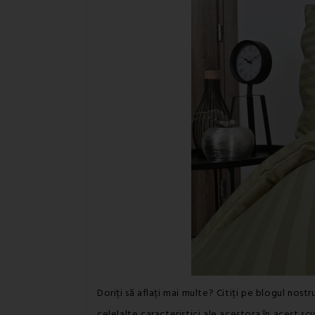
Doriți să aflați mai multe? Citiți pe blogul nost
celelalte caracteristici ale acestora în acest scu