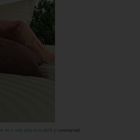
e nu o veți uita niciodată
și
cunoașteți