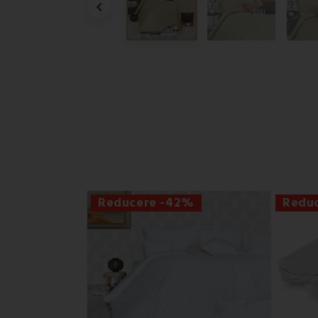

Reducere -42%
Redu