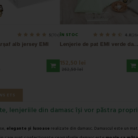
ÎN STOC
5
(70x)
4.8
(26
L
enjerie de pat EMI verde damasc
rșaf alb jersey EMI
152,50 lei
i
262,50 lei
WS ETS
ate, lenjeriile din damasc își vor păstra prop
ase,
elegante și luxoase
realizate din damasc. Damascul este un mate
in care sunt confecționate cearșafurile damasc este
moale ca mătas