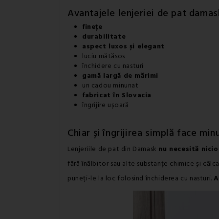
Avantajele lenjeriei de pat damas
finețe
durabilitate
aspect luxos și elegant
luciu mătăsos
închidere cu nasturi
gamă largă de mărimi
un cadou minunat
fabricat în Slovacia
îngrijire ușoară
Chiar și îngrijirea simplă face min
Lenjeriile de pat din Damask
nu necesită nicio
fără înălbitor sau alte substanțe chimice și căl
puneți-le la loc folosind închiderea cu nasturi.
A