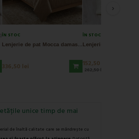
›
ÎN STOC
ÎN STOC
x)
L
enjerie de pat Mocca damask EMI
152,50 lei
336,50 lei
262,50 lei
rietățile unice timp de mai
rial de înaltă calitate care se mândrește cu
ea și foarte plăcut la atingere
. Datorită