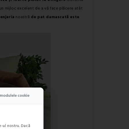
un mijloc excelent de a vă face plăcere atât
lenjeria
noastră
de pat damascată este
modulele cookie
-ul nostru. Dacă