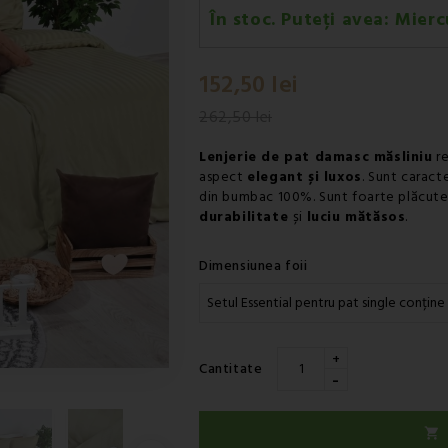
În stoc. Puteți avea:
Mierc
Miercuri 12.08
-
Livrare prin c
152,50 lei
Miercuri 12.08
-
Livrare prin c
262,50 lei
Lenjerie de pat damasc măsliniu
re
aspect
elegant și luxos
. Sunt caract
din bumbac 100%. Sunt foarte plăcute l
durabilitate
și
luciu mătăsos
.
Dimensiunea foii
+
Cantitate
-
