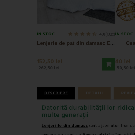
ÎN STOC
ÎN STOC
4.8
(132x)
L
enjerie de pat din damasc EMI alb
Cea
152,50 lei
40 lei
262,50 lei
50,50 le
DESCRIERE
DETALII
REVIE
Datorită durabilității lor ridic
multe generații
Lenjeriile din damasc
sunt așternuturi frumo
numeroase avantaje. Bumbacul strâns împletit d