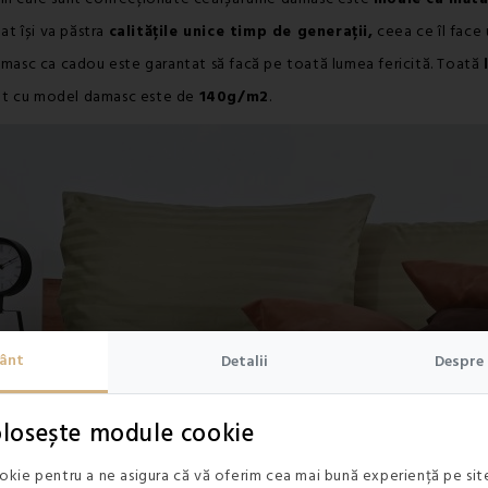
at își va păstra
calitățile unice timp de generații,
ceea ce îl face 
damasc ca cadou este garantat să facă pe toată lumea fericită. Toată
pat cu model damasc este de
140g/m2
.
ânt
Detalii
Despre 
folosește module cookie
kie pentru a ne asigura că vă oferim cea mai bună experiență pe site