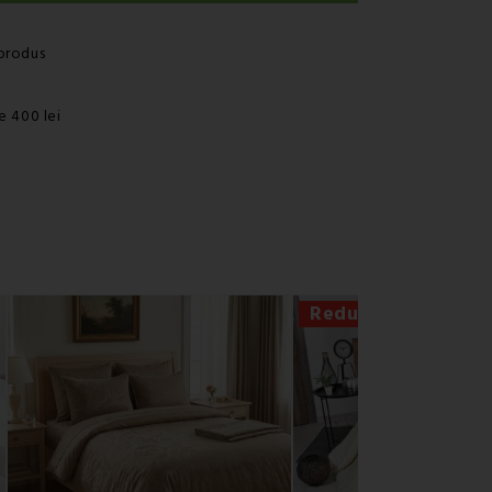
produs
e 400 lei
Reducere -42%