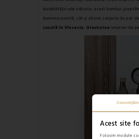
durabilității sale ridicate, acest bumbac pieptăn
dumneavoastră, cât și altora. Lenjeria de pat 
cusută în Slovacia. Greutatea
lenjeriei de 
Consimțăm
Acest site 
Folosim module coo