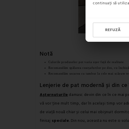
continuați să utili
REFUZĂ
Notă
Culorile produselor pot varia ușor față de realitate.
Recomandăm spălarea cearșafurilor pe dos, cu închiză
Recomandăm uscarea cu tambur la cele mai scăzute te
Lenjerie de pat modernă și din ce
Așternuturile
damasc devin din ce în ce mai po
vă vor ține mult timp, dar în același timp vor 
de viață nouă chiar și celui mai obișnuit dormit
finisaj
speciale
. Din nou, aceasta nu este o solu