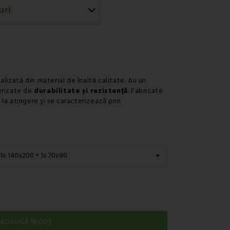
uri
urier - Fan Courier
urier - Cargus
alizată din material de înaltă calitate. Au un
erizate de
durabilitate și rezistență
. Fabricate
a atingere și se caracterizează prin
ADAUGĂ ÎN COȘ