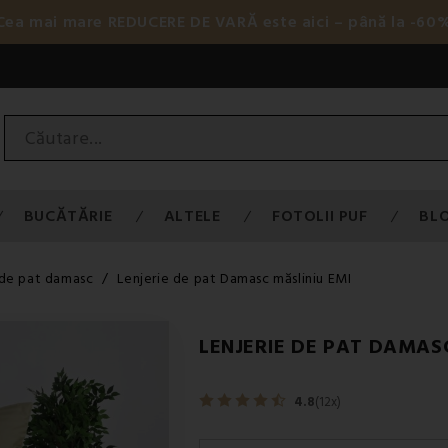
 Cea mai mare REDUCERE DE VARĂ este aici – până la -60
BUCĂTĂRIE
ALTELE
FOTOLII PUF
BL
 de pat damasc
Lenjerie de pat Damasc măsliniu EMI
LENJERIE DE PAT DAMAS
4.8
(12x)