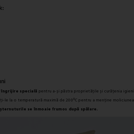
k:
uni
 îngrijire specială
pentru a-și păstra proprietățile și curățenia igieni
cați-le la o temperatură maximă de 200ºC pentru a menține moliciunea.
șternuturile se înmoaie frumos după spălare.