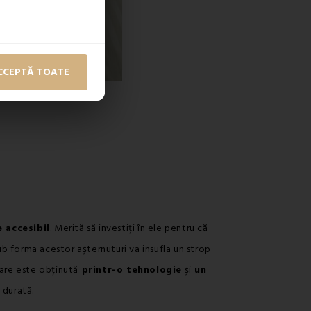
CCEPTĂ TOATE
e accesibil
. Merită să investiți în ele pentru că
b forma acestor așternuturi va insufla un strop
care este obținută
printr-o tehnologie
și
un
 durată.