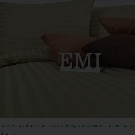
ru
de ce cearșafurile damascate sunt o piesă vestimentară unică pe car
rt articol.