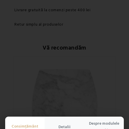
Livrare gratuită la comenzi peste 400 lei
Retur simplu al produselor
Vă recomandăm
Despre modulele
Consimțământ
Detalii