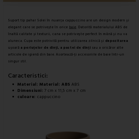
Suport tip pahar Solei în nuanța cappuccino are un design modern și
elegant care se potrivește în orice
baie
. Datorită materialului ABS de
înaltă calitate și texturii, cana se potrivește perfect în mână și nu va
aluneca. Cupa este potrivită pentru utilizarea zilnică și
depozitarea
ușoară
a periuțelor de dinți, a pastei de dinți
sau a oricăror alte
articole de igienă din baie. Asortează-ți accesoriile de baie într-un
singur stil.
Caracteristici:
Material: Material: ABS
ABS
Dimensiuni:
7 cm x 11,5 cm x 7 cm
culoare:
cappuccino