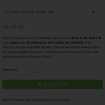
În stoc. Puteți avea:
Joi
Joi 13.08
-
Livrare prin curier - Fan Courier
24,90 lei
Joi 13.08
-
Livrare prin curier - Cargus
Suport tip pahar Solei în nuanță cappuccino
vă va fi de folos în
baie
pentru a vă depozita articolele de toaletă.
Este
fabricat din material ABS durabil, care nu alunecă în mână. Suport
tip pahar elegant și practic care face parte din setul Solei este
potrivit pentru utilizarea zilnică.
+
Cantitate
-
ADAUGĂ ÎN COȘ

Acum 46 persoane vizualizează acest produs