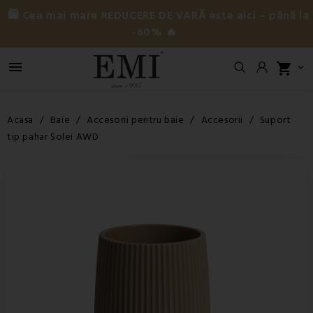
🛍️ Cea mai mare REDUCERE DE VARĂ este aici – până la
-60% 🔥

shopping_cart

Acasa
Baie
Accesorii pentru baie
Accesorii
Suport
tip pahar Solei AWD