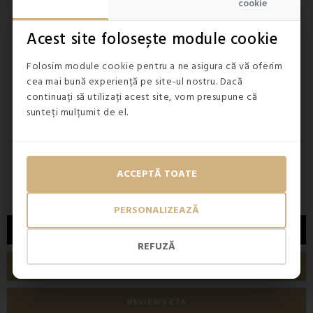
›
cookie
Acest site folosește module cookie
Folosim module cookie pentru a ne asigura că vă oferim
cea mai bună experiență pe site-ul nostru. Dacă
ÎN STOC
ÎN ST
continuați să utilizați acest site, vom presupune că
sunteți mulțumit de el.
Capacul de toaletă Virina AWD
O
244,50 lei
70,90
ACCEPTĂ TOATE
PERSONALIZEAZĂ
DESCRIERE
REFUZĂ
DETALII
REVIEWS ETS